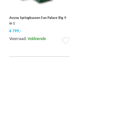
Avyna Springkussen Fun Palace Big 9
in 1
€ 799,-
Voorraad:
Voldoende
Voeg
toe
aan
verlanglijst