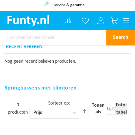
Service & garantie
Winkelwa
Search
RECENT BEKEKEN
Nog geen recent bekeken producten.
Springkussens met klimtoren
Sorteer op
3
Foto-
Tonen
Lijst
Van
als
producten
tabel
hoog
naar
laag