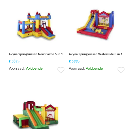
sorteren
Avyna Springkussen New Castle 5 in 1
Avyna Springkussen Waterslide 8 in 1
€ 589,-
€ 599,-
Voorraad:
Voldoende
Voorraad:
Voldoende
Voeg
Vo
toe
to
aan
aa
verlanglijst
ver