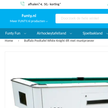
Service & garantie
Meer FUNTY.nl producten
Search
Funty Fun
Airhockeytafelland
Sjoelbakland
Home
Buffalo Pooltafel White Knight 6ft met muntproever
Ga
naar
het
einde
van
de
afbeeldingen-
gallerij