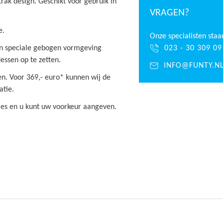
trak design. Geschikt voor gebruik in
VRAGEN?
e.
Onze specialisten staa
en speciale gebogen vormgeving
023 - 30 309 09
lessen op te zetten.
INFO@FUNTY.N
ren. Voor 369,- euro* kunnen wij de
atie.
ties en u kunt uw voorkeur aangeven.