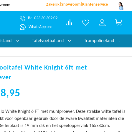
Zakelijk
|
Showroom
|
Klantenservice
dezelfde werkdag verzonden*
garantie!
Bel 023 30 309 09
Winke
WhatsApp ons
nisland
Tafelvoetballand
Trampolineland
ooltafel White Knight 6ft met
ever
48,95
alo White Knight 6 FT met muntproever. Deze strakke witte tafel is
ikt voor openbaar gebruik door de zware kwaliteit materialen die
 De leiplaat is 19 mm dik en het speeloppervlak 165x80cm.