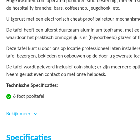
Hoge kwaliteit coin operated pooltafel, stootbestendig, met een s
de hospitality branche: bars, coffeeshop, jeugdhonk, etc.
Uitgerust met een electronisch cheat-proof balretour mechanism
De tafel heeft een uiterst duurzaam aluminium topframe, met e
waardoor het praktisch onmogelijk is er (bijvoorbeeld) glazen of f
Deze tafel kunt u door ons op locatie professioneel laten installe
tafel bezorgen, bekleden en opbouwen op de door u gewenste loc
De tafel wordt geleverd inclusief coin shute; er zijn meerdere op
Neem gerust even contact op met onze helpdesk.
Technische Specificaties:
6 foot pooltafel
Coin operated / muntproever
Bekijk meer
Kras- en schokbestendig
Getest op duurzaamheid
Specificaties