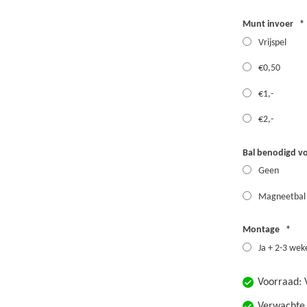
Munt invoer
Vrijspel
€0,50
€1,-
€2,-
Bal benodigd v
Geen
Magneetba
Montage
Ja + 2-3 wek
Voorraad:
Verwachte 