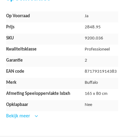
Geschikt voor hospitality branche
Aluminium toprails
Meer
Op Voorraad
Ja
informatie
Modern design
Prijs
2848.95
Inclusief coin-shute
SKU
9200.036
Verstelbare poten
Kwaliteitsklasse
Professioneel
100% kwaliteit
Garantie
2
Zeer scherp geprijsd
EAN code
8717931914383
Merk
Buffalo
Afmeting Speeloppervlakte lxbxh
165 x 80 cm
Opklapbaar
Nee
Bekijk meer