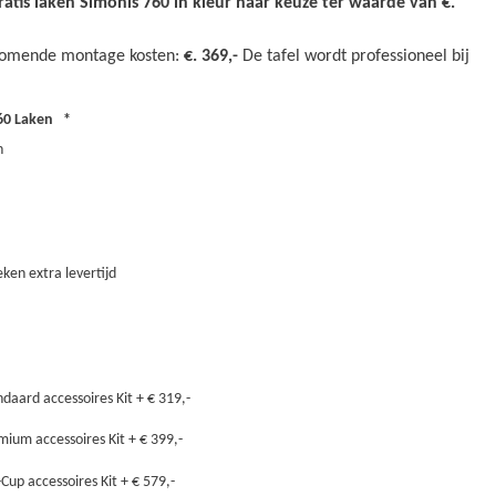
gratis laken Simonis 760 in kleur naar keuze ter waarde van €.
jkomende montage kosten:
€. 369,-
De tafel wordt professioneel bij
60 Laken
n
ken extra levertijd
daard accessoires Kit
+
€ 319,-
mium accessoires Kit
+
€ 399,-
Cup accessoires Kit
+
€ 579,-