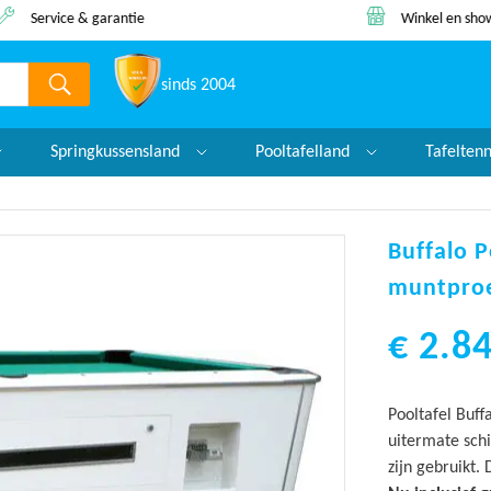
Winkel en showroom
Lage prijs 
sinds 2004
Springkussensland
Pooltafelland
Tafelten
Buffalo P
muntpro
€ 2.8
Pooltafel Buff
uitermate sch
zijn gebruikt.